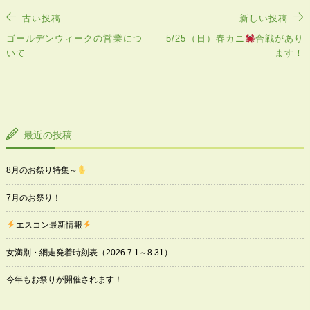
投
古い投稿
新しい投稿
稿
ゴールデンウィークの営業につ
5/25（日）春カニ
合戦があり
ナ
いて
ます！
ビ
ゲ
ー
シ
ョ
ン
最近の投稿
8月のお祭り特集～
7月のお祭り！
エスコン最新情報
女満別・網走発着時刻表（2026.7.1～8.31）
今年もお祭りが開催されます！