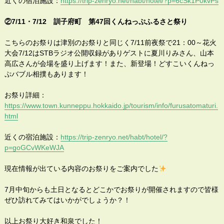
近くの宿泊施設：
https://trip-zenryo.net/habt/hotel/?p=6cSk1P0kvPs
②7/11・7/12 訓子府町 第47回くんねっぷふるさと祭り
こちらのお祭りは津別のお祭りと同じく7/11前夜祭で21：00～花火
大会7/12はSTBラジオ公開収録がありゲストに夏川りみさん、山本
高広さんが会場を盛り上げます！また、新登場！どすこいくんねっ
ぷバブル相撲もあります！
お祭り詳細：
https://www.town.kunneppu.hokkaido.jp/tourism/info/furusatomaturi.
html
近くの宿泊施設：
https://trip-zenryo.net/habt/hotel/?
p=goGCvWKeWJA
現在情報が出ている内容のお祭りをご案内でした
7月中旬からも土日となるとどこかでお祭りが開催されますので皆様
ぜひ訪れてみてはいかがでしょうか？！
以上お祭り大好き和泉でした！