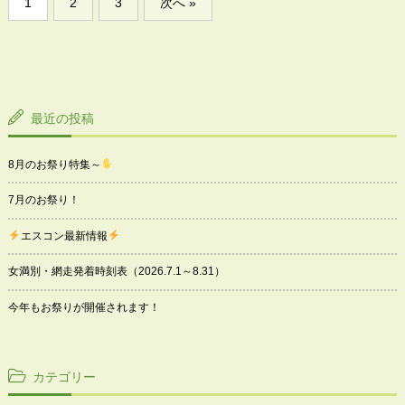
1
2
3
次へ »
稿
の
ペ
ー
ジ
送
最近の投稿
り
8月のお祭り特集～
7月のお祭り！
エスコン最新情報
女満別・網走発着時刻表（2026.7.1～8.31）
今年もお祭りが開催されます！
カテゴリー