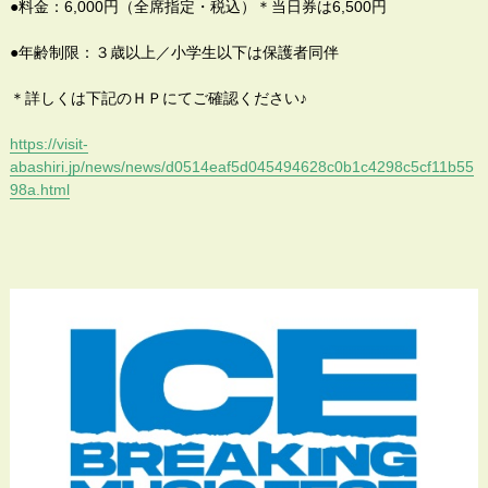
●料金：6,000円（全席指定・税込）＊当日券は6,500円
●年齢制限：３歳以上／小学生以下は保護者同伴
＊詳しくは下記のＨＰにてご確認ください♪
https://visit-
abashiri.jp/news/news/d0514eaf5d045494628c0b1c4298c5cf11b55
98a.html