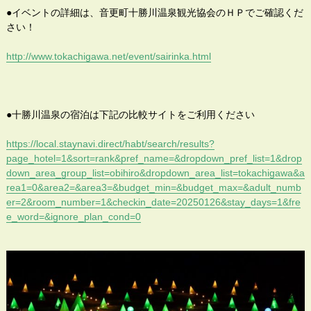
●イベントの詳細は、音更町十勝川温泉観光協会のＨＰでご確認くだ
さい！
http://www.tokachigawa.net/event/sairinka.html
●十勝川温泉の宿泊は下記の比較サイトをご利用ください
https://local.staynavi.direct/habt/search/results?
page_hotel=1&sort=rank&pref_name=&dropdown_pref_list=1&drop
down_area_group_list=obihiro&dropdown_area_list=tokachigawa&a
rea1=0&area2=&area3=&budget_min=&budget_max=&adult_numb
er=2&room_number=1&checkin_date=20250126&stay_days=1&fre
e_word=&ignore_plan_cond=0