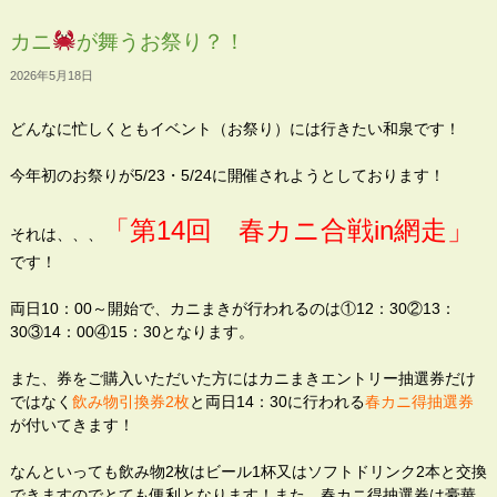
カニ
が舞うお祭り？！
2026年5月18日
どんなに忙しくともイベント（お祭り）には行きたい和泉です！
今年初のお祭りが5/23・5/24に開催されようとしております！
「第14回 春カニ合戦in網走」
それは、、、
です！
両日10：00～開始で、カニまきが行われるのは①12：30②13：
30③14：00④15：30となります。
また、券をご購入いただいた方にはカニまきエントリー抽選券だけ
ではなく
飲み物引換券2枚
と両日14：30に行われる
春カニ得抽選券
が付いてきます！
なんといっても飲み物2枚はビール1杯又はソフトドリンク2本と交換
できますのでとても便利となります！また、春カニ得抽選券は豪華