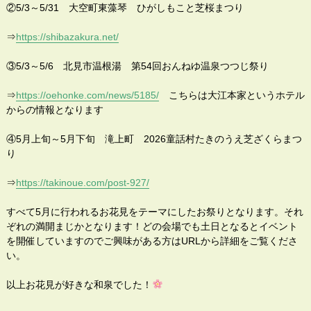
②5/3～5/31 大空町東藻琴 ひがしもこと芝桜まつり
⇒
https://shibazakura.net/
③5/3～5/6 北見市温根湯 第54回おんねゆ温泉つつじ祭り
⇒
https://oehonke.com/news/5185/
こちらは大江本家というホテル
からの情報となります
④5月上旬～5月下旬 滝上町 2026童話村たきのうえ芝ざくらまつ
り
⇒
https://takinoue.com/post-927/
すべて5月に行われるお花見をテーマにしたお祭りとなります。それ
ぞれの満開まじかとなります！どの会場でも土日となるとイベント
を開催していますのでご興味がある方はURLから詳細をご覧くださ
い。
以上お花見が好きな和泉でした！