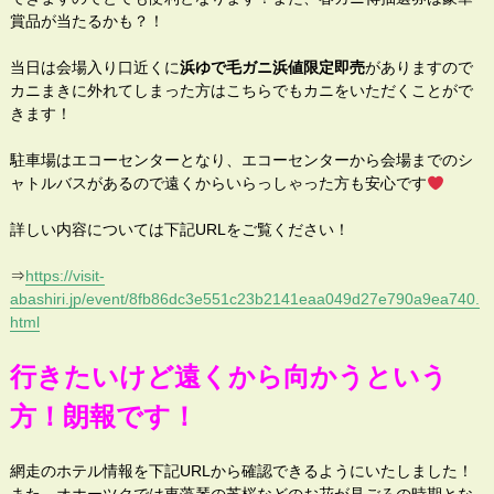
賞品が当たるかも？！
当日は会場入り口近くに
浜ゆで毛ガニ浜値限定即売
がありますので
カニまきに外れてしまった方はこちらでもカニをいただくことがで
きます！
駐車場はエコーセンターとなり、エコーセンターから会場までのシ
ャトルバスがあるので遠くからいらっしゃった方も安心です
詳しい内容については下記URLをご覧ください！
⇒
https://visit-
abashiri.jp/event/8fb86dc3e551c23b2141eaa049d27e790a9ea740.
html
行きたいけど遠くから向かうという
方！朗報です！
網走のホテル情報を下記URLから確認できるようにいたしました！