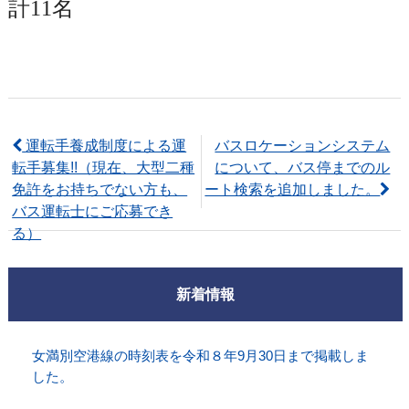
計11名
投
稿
運転手養成制度による運
バスロケーションシステム
転手募集!!（現在、大型二種
について、バス停までのル
ナ
免許をお持ちでない方も、
ート検索を追加しました。
ビ
バス運転士にご応募でき
る）
ゲ
ー
新着情報
シ
ョ
女満別空港線の時刻表を令和８年9月30日まで掲載しま
ン
した。