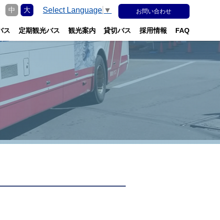
更
Select Language
▼
中
大
お問い合わせ
バス
定期観光バス
観光案内
貸切バス
採用情報
FAQ