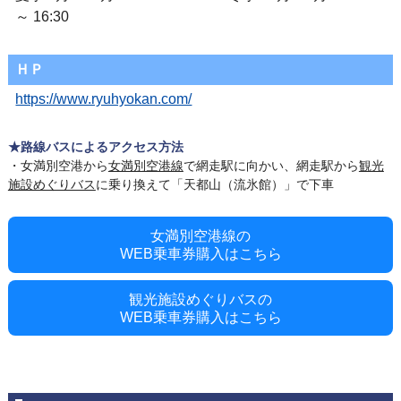
～ 16:30
ＨＰ
https://www.ryuhyokan.com/
★路線バスによるアクセス方法
・女満別空港から
女満別空港線
で網走駅に向かい、網走駅から
観光
施設めぐりバス
に乗り換えて「天都山（流氷館）」で下車
女満別空港線の
WEB乗車券購入はこちら
観光施設めぐりバスの
WEB乗車券購入はこちら