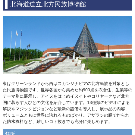
北海道道立北方民族博物館
東はグリーンランドから西はスカンジナビアの北方民族を対象とし
た民族博物館です。世界各国から集めた約900点を衣食住、生業等の
テーマ別に展示し、アイヌをはじめイヌイトやコリヤークなど北方
圏に暮らす人びとの文化を紹介しています。13種類のビデオによる
解説やマジックビジョンなど最新の設備を導入し、展示品の内容、
ボリュームともに世界に誇れるものばかり。アザラシの腸で作られ
た防水衣料など、難しいコト抜きでも充分に楽しめます。
住所