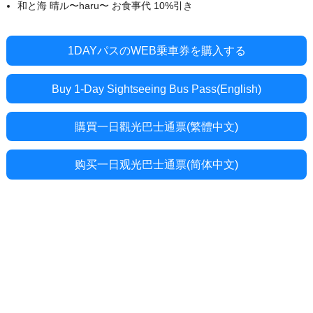
和と海 晴ル〜haru〜 お食事代 10%引き
1DAYパスのWEB乗車券を購入する
Buy 1-Day Sightseeing Bus Pass(English)
購買一日觀光巴士通票(繁體中文)
购买一日观光巴士通票(简体中文)