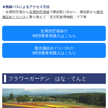
★路線バスによるアクセス方法
・女満別空港から
女満別空港線
で網走駅に向かい、網走駅から
観光
施設めぐりバス
に乗り換えて「北方民族博物館」で下車
女満別空港線の
WEB乗車券購入はこちら
観光施設めぐりバスの
WEB乗車券購入はこちら
フラワーガーデン はな・てんと