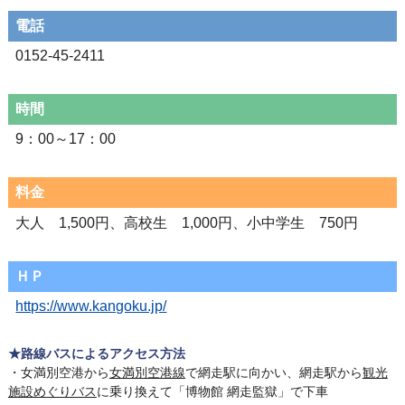
電話
0152-45-2411
時間
9：00～17：00
料金
大人 1,500円、高校生 1,000円、小中学生 750円
ＨＰ
https://www.kangoku.jp/
★路線バスによるアクセス方法
・女満別空港から
女満別空港線
で網走駅に向かい、網走駅から
観光
施設めぐりバス
に乗り換えて「博物館 網走監獄」で下車