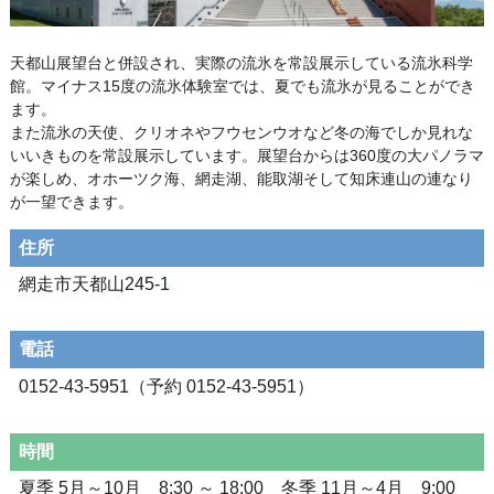
天都山展望台と併設され、実際の流氷を常設展示している流氷科学
館。マイナス15度の流氷体験室では、夏でも流氷が見ることができ
ます。
また流氷の天使、クリオネやフウセンウオなど冬の海でしか見れな
いいきものを常設展示しています。展望台からは360度の大パノラマ
が楽しめ、オホーツク海、網走湖、能取湖そして知床連山の連なり
が一望できます。
住所
網走市天都山245-1
電話
0152-43-5951（予約 0152-43-5951）
時間
夏季 5月～10月 8:30 ～ 18:00 冬季 11月～4月 9:00