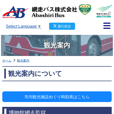
Select Language
▼
運行状況
観光案内
ホーム
観光案内
観光案内について
市内観光施設めぐり時刻表はこちら
博物館網走監獄