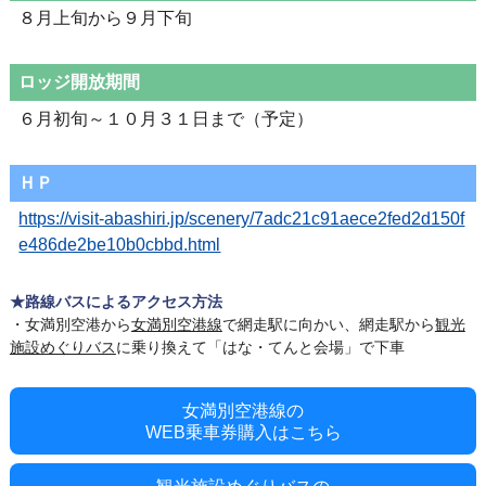
８月上旬から９月下旬
ロッジ開放期間
６月初旬～１０月３１日まで（予定）
ＨＰ
https://visit-abashiri.jp/scenery/7adc21c91aece2fed2d150f
e486de2be10b0cbbd.html
★路線バスによるアクセス方法
・女満別空港から
女満別空港線
で網走駅に向かい、網走駅から
観光
施設めぐりバス
に乗り換えて「はな・てんと会場」で下車
女満別空港線の
WEB乗車券購入はこちら