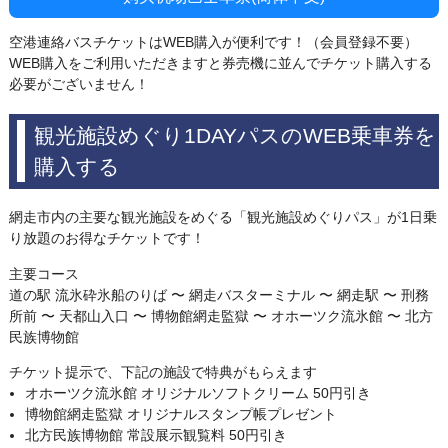
空港連絡バスチケットはWEB購入が便利です！（会員登録不要）
WEB購入をご利用いただきますと券売機に並んでチケット購入する
必要がございません！
観光施設めぐり1DAYパスのWEB乗車券を
購入する
網走市内の主要な観光施設をめぐる「観光施設めぐりパス」が1日乗
り放題のお得なチケットです！
主要コース
道の駅 流氷砕氷船のりば 〜 網走バスターミナル 〜 網走駅 〜 刑務
所前 〜 天都山入口 〜 博物館網走監獄 〜 オホーツク流氷館 〜 北方
民族博物館
チケット提示で、下記の施設で特典がもらえます
オホーツク流氷館 オリジナルソフトクリーム 50円引き
博物館網走監獄 オリジナルスタンプ帳プレゼント
北方民族博物館 常設展示観覧料 50円引き