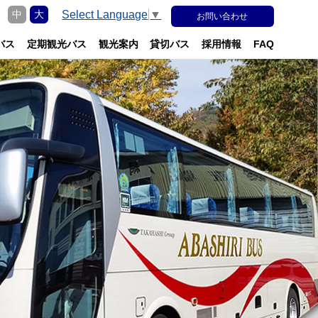
更
Select Language
▼
中
大
お問い合わせ
バス
定期観光バス
観光案内
貸切バス
採用情報
FAQ