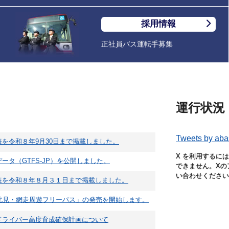
採用情報
正社員バス運転手募集
運行状況（
Tweets by aba
を令和８年9月30日まで掲載しました。
X を利用するに
ータ（GTFS-JP）を公開しました。
できません。Xの
い合わせください
表を令和８年８月３１日まで掲載しました。
・北見・網走周遊フリーパス」の発売を開始します。
ドライバー高度育成確保計画について