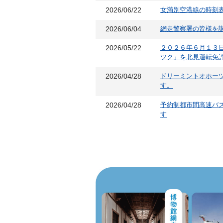
2026/06/22
女満別空港線の時刻表
2026/06/04
網走警察署の皆様を
2026/05/22
２０２６年６月１３日
ツク」を北見運転免
2026/04/28
ドリーミントオホー
す。
2026/04/28
予約制都市間高速バ
す