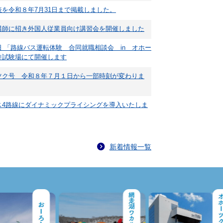
を令和８年7月31日まで掲載しました。
講師に招き外国人従業員向け講習会を開催しました
 「路線バス運転体験 合同就職相談会 in オホー
許試験場にて開催します
ツク号 令和８年７月１日から一部時刻が変わりま
ス4路線にダイナミックプライシングを導入いたしま
新着情報一覧