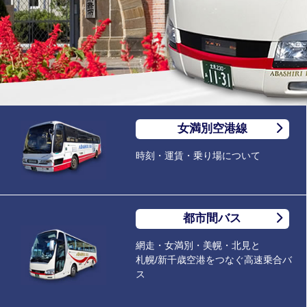
女満別空港線
時刻・運賃・乗り場について
都市間バス
網走・女満別・美幌・北見と
札幌/新千歳空港をつなぐ高速乗合バ
ス