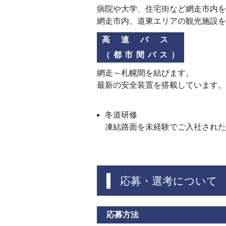
病院や大学、住宅街など網走市内を
網走市内、道東エリアの観光施設を
高速バス
（都市間バス）
網走～札幌間を結びます。
最新の安全装置を搭載しています。
冬道研修
凍結路面を未経験でご入社された
応募・選考について
応募方法