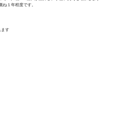
概ね１年程度です。
れます