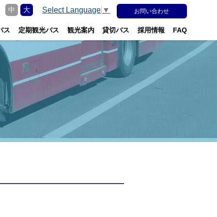
更
Select Language
▼
中
大
お問い合わせ
バス
定期観光バス
観光案内
貸切バス
採用情報
FAQ