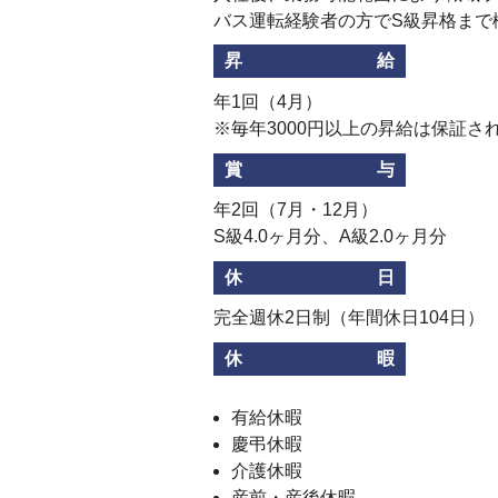
バス運転経験者の方でS級昇格まで
昇給
年1回（4月）
※毎年3000円以上の昇給は保証さ
賞与
年2回（7月・12月）
S級4.0ヶ月分、A級2.0ヶ月分
休日
完全週休2日制（年間休日104日）
休暇
有給休暇
慶弔休暇
介護休暇
産前・産後休暇