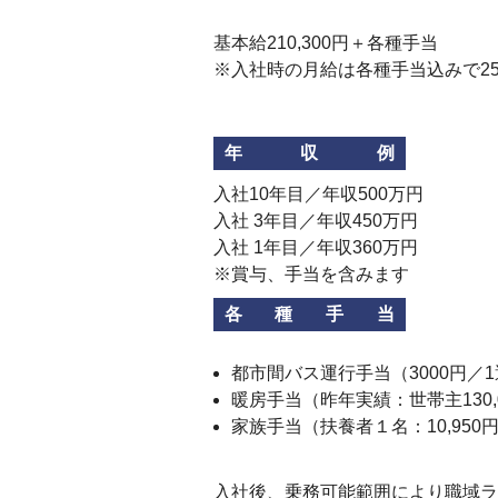
基本給210,300円＋各種手当
※入社時の月給は各種手当込みで2
年収例
入社10年目／年収500万円
入社 3年目／年収450万円
入社 1年目／年収360万円
※賞与、手当を含みます
各種手当
都市間バス運行手当（3000円／
暖房手当（昨年実績：世帯主130,
家族手当（扶養者１名：10,950円
入社後、乗務可能範囲により職域ラ