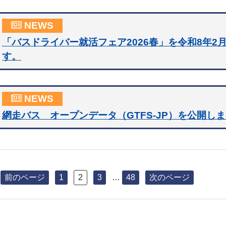
NEWS
「バスドライバー就活フェア2026春」を令和8年2
す。
NEWS
網走バス オープンデータ（GTFS-JP）を公開し
投
稿
固
固
固
固
前のページ
1
2
3
…
48
次のページ
定
定
定
定
の
ペ
ペ
ペ
ペ
ペ
ー
ー
ー
ー
ジ
ジ
ジ
ジ