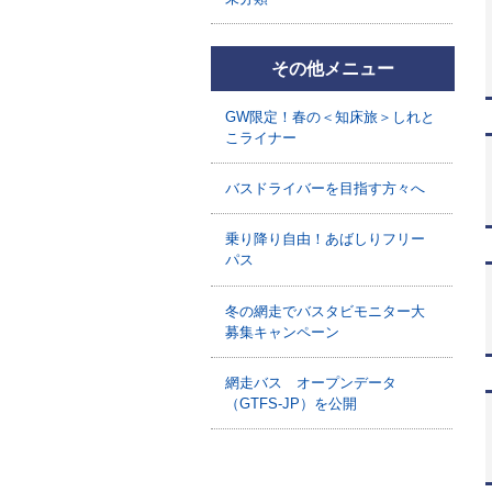
その他メニュー
GW限定！春の＜知床旅＞しれと
こライナー
バスドライバーを目指す方々へ
乗り降り自由！あばしりフリー
パス
冬の網走でバスタビモニター大
募集キャンペーン
網走バス オープンデータ
（GTFS-JP）を公開