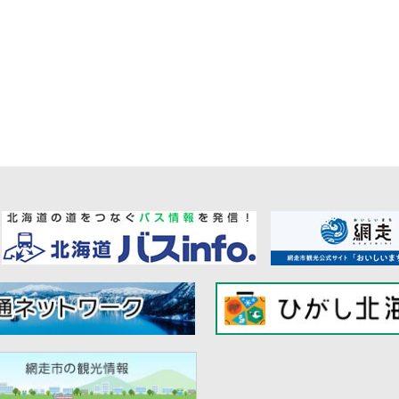
ー
ジ
送
り