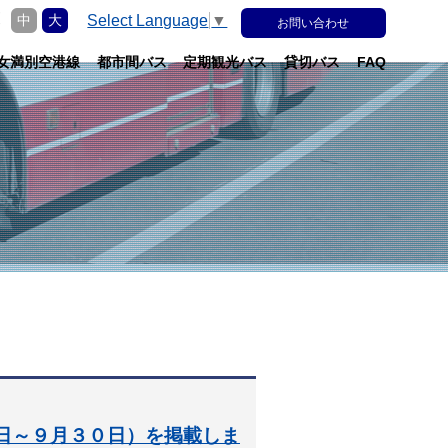
更
Select Language
▼
中
大
お問い合わせ
女満別空港線
都市間バス
定期観光バス
貸切バス
FAQ
日～９月３０日）を掲載しま