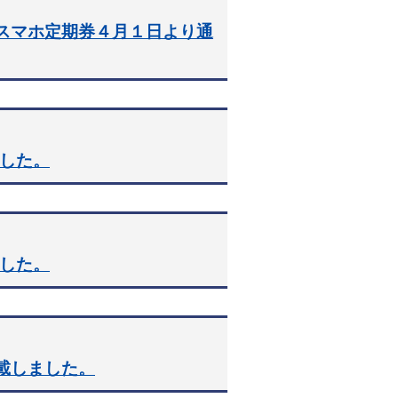
スマホ定期券４月１日より通
ました。
ました。
載しました。