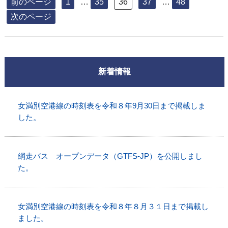
稿
固
固
固
固
固
前のページ
1
…
35
36
37
…
48
定
定
定
定
定
の
次のページ
ペ
ペ
ペ
ペ
ペ
ペ
ー
ー
ー
ー
ー
ジ
ジ
ジ
ジ
ジ
ー
ジ
新着情報
送
女満別空港線の時刻表を令和８年9月30日まで掲載しま
り
した。
網走バス オープンデータ（GTFS-JP）を公開しまし
た。
女満別空港線の時刻表を令和８年８月３１日まで掲載し
ました。